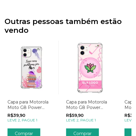
Outras pessoas também estão
vendo
Capa para Motorola
Capa para Motorola
Capa 
Moto G8 Power
Moto G8 Power
Moto
Sereias Troco
Empresas Sua Logo
Chuv
R$39,90
R$59,90
R$39
Problemas por Livros
com I
LEVE 2, PAGUE 1
LEVE 2, PAGUE 1
LEVE 
Trans
Comprar
Comprar
C