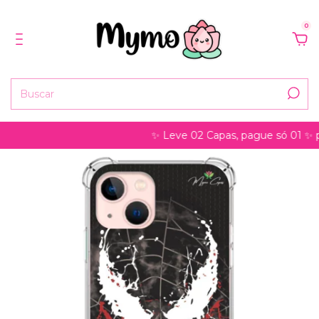
0
✨ Leve 02 Capas, pague só 01 ✨ pode se