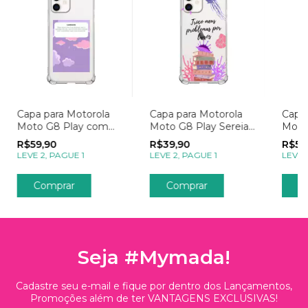
Capa para Motorola
Capa para Motorola
Capa 
Moto G8 Play com
Moto G8 Play Sereias
Moto
Foto Momentos
Troco Problemas por
Foto
R$59,90
R$39,90
R$59
Lembrete
Livros
Polar
LEVE 2, PAGUE 1
LEVE 2, PAGUE 1
LEVE 
Comprar
Comprar
C
Seja #Mymada!
Cadastre seu e-mail e fique por dentro dos Lançamentos,
Promoções além de ter VANTAGENS EXCLUSIVAS!