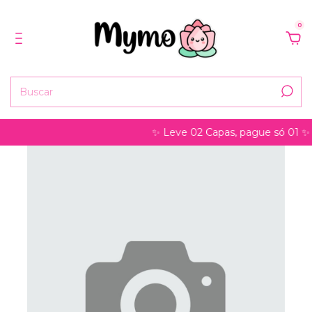
0
✨ Leve 02 Capas, pague só 01 ✨ pode s