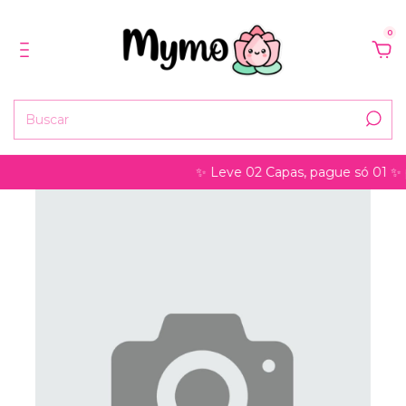
0
✨ Leve 02 Capas, pague só 01 ✨ pode s