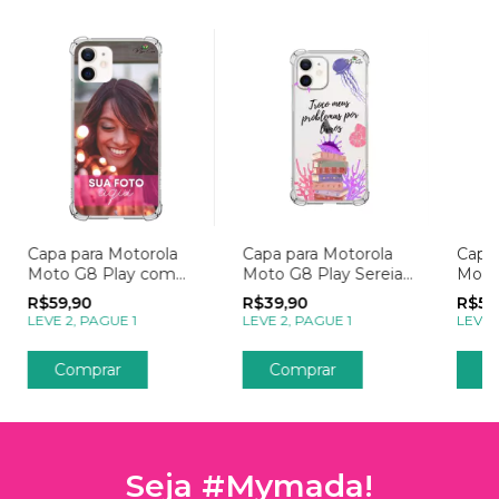
Capa para Motorola
Capa para Motorola
Capa 
Moto G8 Play com
Moto G8 Play Sereias
Moto
Foto Momentos Sua
Troco Problemas por
Foto
R$59,90
R$39,90
R$59
Foto
Livros
Polar
LEVE 2, PAGUE 1
LEVE 2, PAGUE 1
LEVE 
Comprar
Comprar
C
Seja #Mymada!