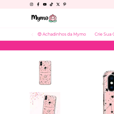
🤑 Achadinhos da Mymo
Crie Sua 