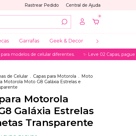
Rastrear Pedido
Central de Ajuda
0
ecas
Garrafas
Geek & Decor
Coleções
My
los de celular diferentes.
✨ Leve 02 Capas, pague só 01 ✨ p
as de Celular
.
Capas para Motorola
.
Moto
a Motorola Moto G8 Galáxia Estrelas e
sparente
para Motorola
G8 Galáxia Estrelas
netas Transparente