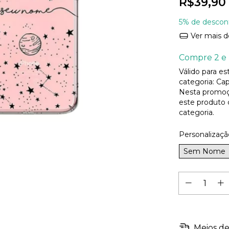
R$39,90
5% de descon
Ver mais d
Compre 2 e 
Válido para e
categoria: Cap
Nesta promoç
este produto
categoria.
Personalizaçã
Sem Nome
Meios de