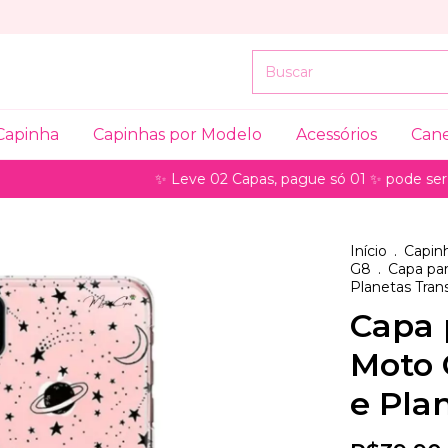
Capinha
Capinhas por Modelo
Acessórios
Can
✨ Leve 02 Capas, pague só 01 ✨ pode ser para mode
Início
.
Capinh
G8
.
Capa par
Planetas Tran
Capa 
Moto 
e Pla