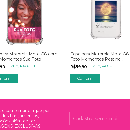
para Motorola Moto G8 com
Capa para Motorola Moto G8
 Momentos Sua Foto
Foto Momentos Post no
Instagram
LEVE 2, PAGUE 1
LEVE 2, PAGUE 1
,90
R$59,90
mprar
Comprar
re seu e-mail e fique por
o dos Lançamentos,
ções além de ter
GENS EXCLUSIVAS!