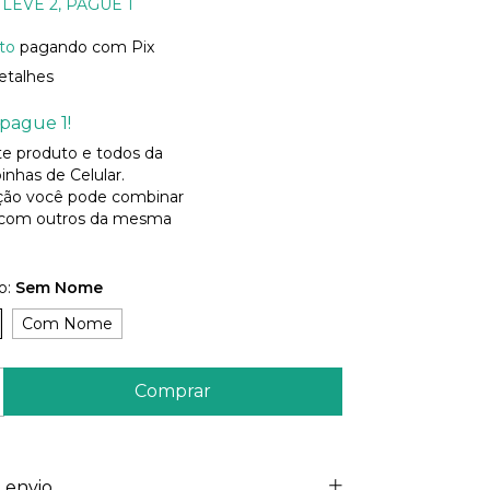
LEVE 2, PAGUE 1
to
pagando com Pix
etalhes
pague 1!
ste produto e todos da
inhas de Celular.
ão você pode combinar
 com outros da mesma
o:
Sem Nome
Com Nome
 envio