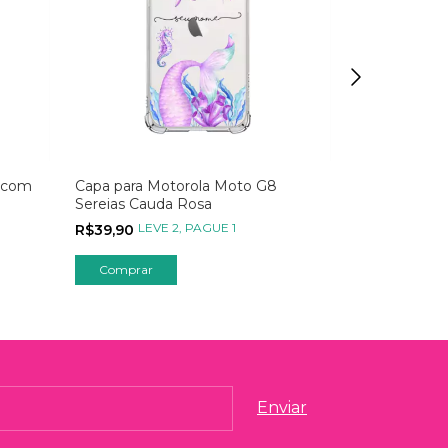
 com
Capa para Motorola Moto G8
Capa para M
Sereias Cauda Rosa
Foto Moment
LEVE 2, PAGUE 1
LEVE
R$39,90
R$59,90
Comprar
Comprar