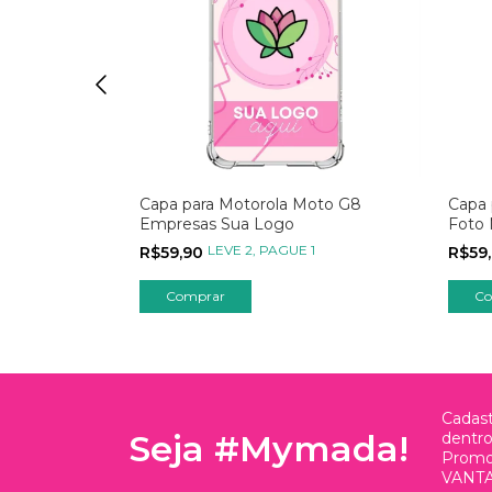
Moto G8 com
Capa para Motorola Moto G8
Capa 
brete
Empresas Sua Logo
Foto
1
LEVE 2, PAGUE 1
R$59,90
R$59
Comprar
Co
Cadast
Seja #Mymada!
dentr
Promo
VANTA