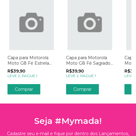
Capa para Motorola
Capa para Motorola
Capa 
Moto G8 Fé Estrela
Moto G8 Fé Sagrado
Moto
Guia
e Imaculado Coração
My Pe
R$39,90
R$39,90
R$39
LEVE 2, PAGUE 1
LEVE 2, PAGUE 1
LEVE 
Comprar
Comprar
C
Seja #Mymada!
Cadastre seu e-mail e fique por dentro dos Lançamentos,