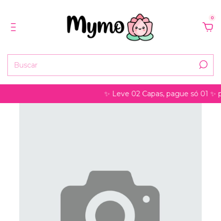
0
✨ Leve 02 Capas, pague só 01 ✨ pode s