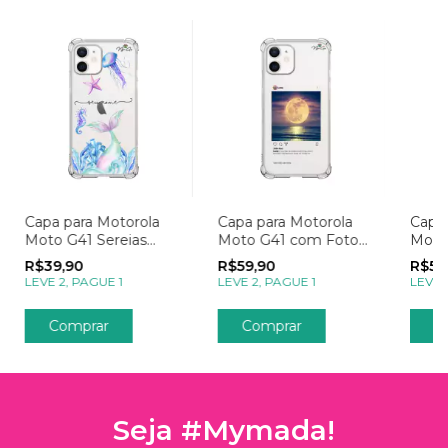
Capa para Motorola
Capa para Motorola
Capa 
Moto G41 Sereias
Moto G41 com Foto
Moto
Cauda Azul
Momentos Post no
Mome
R$39,90
R$59,90
R$59
Instagram
LEVE 2, PAGUE 1
LEVE 2, PAGUE 1
LEVE 
Comprar
Comprar
C
Seja #Mymada!