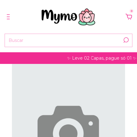
0
✨ Leve 02 Capas, pague só 01 ✨ pode s