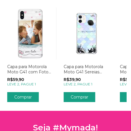
Capa para Motorola
Capa para Motorola
Capa 
Moto G41 com Foto
Moto G41 Sereias
Moto
Momentos
Escamas Azul
Mome
R$59,90
R$39,90
R$59
Apaixonantes
LEVE 2, PAGUE 1
LEVE 2, PAGUE 1
LEVE 
Comprar
Comprar
C
Seja #Mymada!