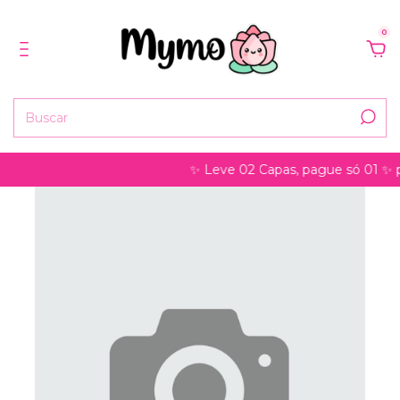
0
✨ Leve 02 Capas, pague só 01 ✨ pod