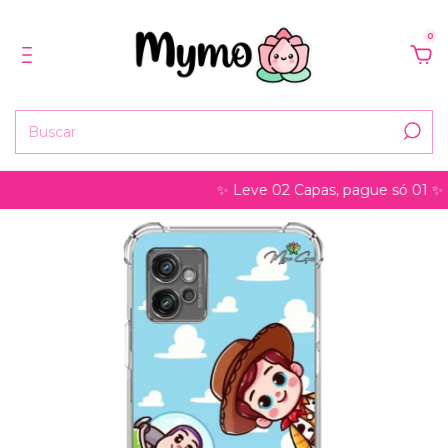
0
✨ Leve 02 Capas, pague só 01 ✨ pode s