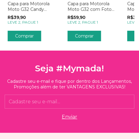
Capa para Motorola
Capa para Motorola
Capa 
Moto G32 Candy
Moto G32 com Foto
Moto 
Chocolate
Momentos Post no
Acred
R$39,90
R$59,90
R$39
Instagram
Conq
LEVE 2, PAGUE 1
LEVE 2, PAGUE 1
LEVE 
Comprar
Comprar
C
Seja #Mymada!
Cadastre seu e-mail e fique por dentro dos Lançamentos,
Promoções além de ter VANTAGENS EXCLUSIVAS!