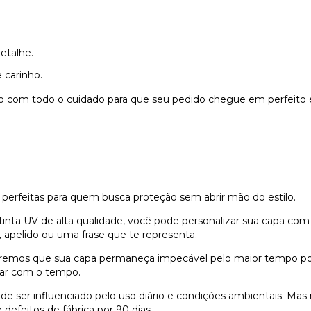
etalhe.
 carinho.
do com todo o cuidado para que seu pedido chegue em perfeito 
 perfeitas para quem busca proteção sem abrir mão do estilo.
nta UV de alta qualidade, você pode personalizar sua capa com
 apelido ou uma frase que te representa.
remos que sua capa permaneça impecável pelo maior tempo possí
dar com o tempo.
e ser influenciado pelo uso diário e condições ambientais. Ma
defeitos de fábrica por 90 dias.