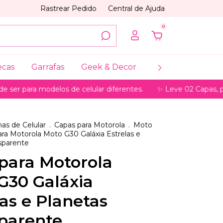
Rastrear Pedido
Central de Ajuda
0
ecas
Garrafas
Geek & Decor
Coleções
My
a modelos de celular diferentes.
✨ Leve 02 Capas, pague só 
as de Celular
.
Capas para Motorola
.
Moto
ra Motorola Moto G30 Galáxia Estrelas e
sparente
para Motorola
G30 Galáxia
las e Planetas
parente