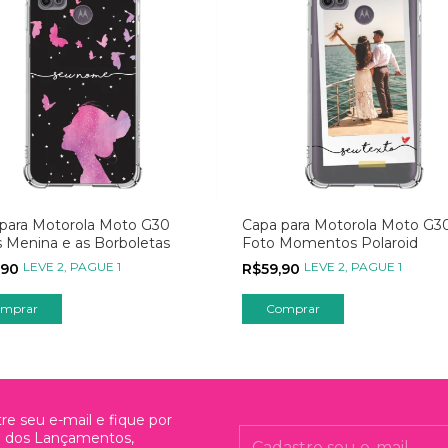
para Motorola Moto G30
Capa para Motorola Moto G3
s Menina e as Borboletas
Foto Momentos Polaroid
LEVE 2, PAGUE 1
LEVE 2, PAGUE 1
,90
R$59,90
mprar
Comprar
re seu e-mail e fique por
o dos Lançamentos,