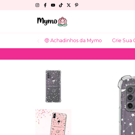
🤑 Achadinhos da Mymo
Crie Sua 