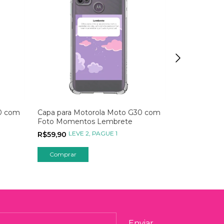
0 com
Capa para Motorola Moto G30 com
Capa para M
Foto Momentos Lembrete
Foto Moment
LEVE 2, PAGUE 1
LEVE
R$59,90
R$59,90
Comprar
Comprar