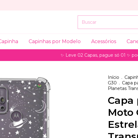
Capinha
Capinhas por Modelo
Acessórios
Can
✨ Leve 02 Capas, pague só 01 ✨ pode ser par
Início
.
Capinh
G30
.
Capa pa
Planetas Tran
Capa 
Moto 
Estre
Trans