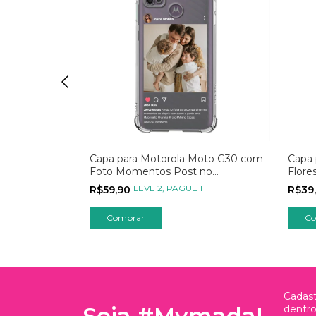
Moto G30
Capa para Motorola Moto G30 com
Capa 
Foto Momentos Post no
Flore
Instagram
1
LEVE 2, PAGUE 1
R$59,90
R$39
Comprar
Co
Cadast
Seja #Mymada!
dentr