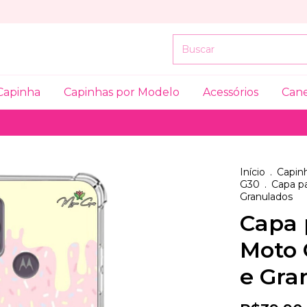
Capinha
Capinhas por Modelo
Acessórios
Can
Início
.
Capinh
G30
.
Capa p
Granulados
Capa 
Moto 
e Gra