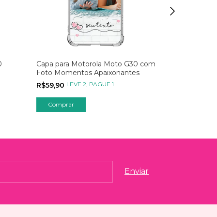
0
Capa para Motorola Moto G30 com
Capa para M
Foto Momentos Apaixonantes
Foto Moment
LEVE 2, PAGUE 1
LEVE
R$59,90
R$59,90
Comprar
Comprar