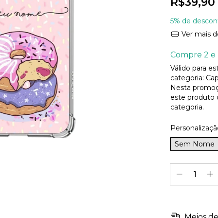
R$39,90
5% de descon
Ver mais d
Compre 2 e 
Válido para e
categoria: Cap
Nesta promoç
este produto
categoria.
Personalizaçã
Sem Nome
Meios de