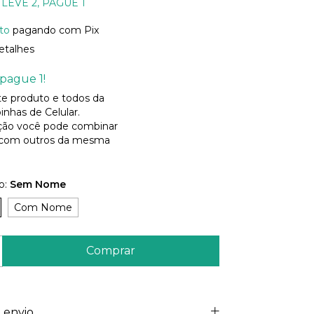
LEVE 2, PAGUE 1
to
pagando com Pix
etalhes
pague 1!
ste produto e todos da
inhas de Celular.
ão você pode combinar
 com outros da mesma
o:
Sem Nome
Com Nome
 envio