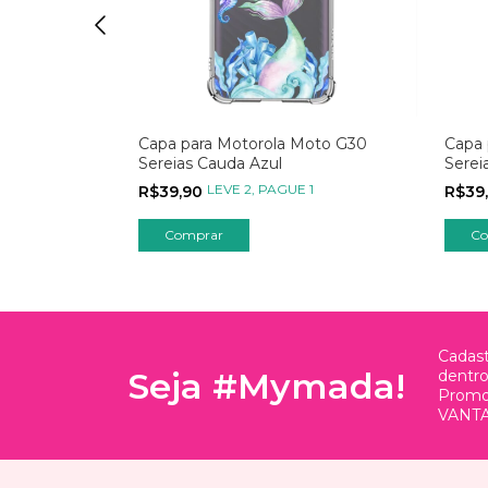
Moto G30
Capa para Motorola Moto G30
Capa 
ções com
Sereias Cauda Azul
Serei
 1
LEVE 2, PAGUE 1
R$39,90
R$39
Comprar
Co
Cadast
Seja #Mymada!
dentr
Promo
VANTA