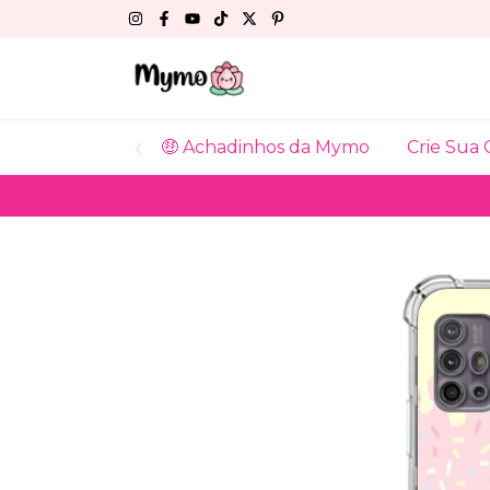
🤑 Achadinhos da Mymo
Crie Sua 