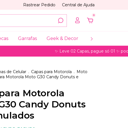
Rastrear Pedido
Central de Ajuda
0
ecas
Garrafas
Geek & Decor
Coleções
My
✨ Leve 02 Capas, pague só 01 ✨ pode ser para
as de Celular
.
Capas para Motorola
.
Moto
ara Motorola Moto G30 Candy Donuts e
para Motorola
G30 Candy Donuts
nulados