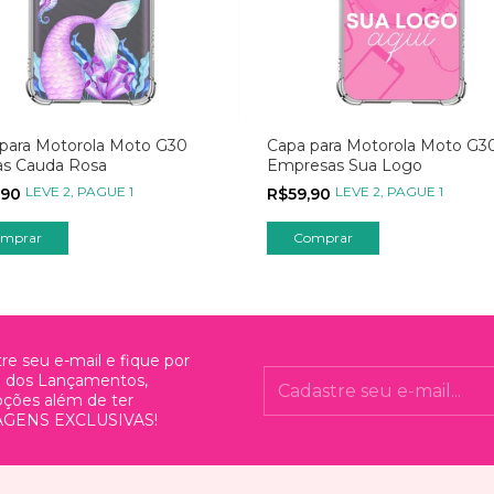
para Motorola Moto G30
Capa para Motorola Moto G3
as Cauda Rosa
Empresas Sua Logo
LEVE 2, PAGUE 1
LEVE 2, PAGUE 1
,90
R$59,90
mprar
Comprar
re seu e-mail e fique por
o dos Lançamentos,
ções além de ter
GENS EXCLUSIVAS!