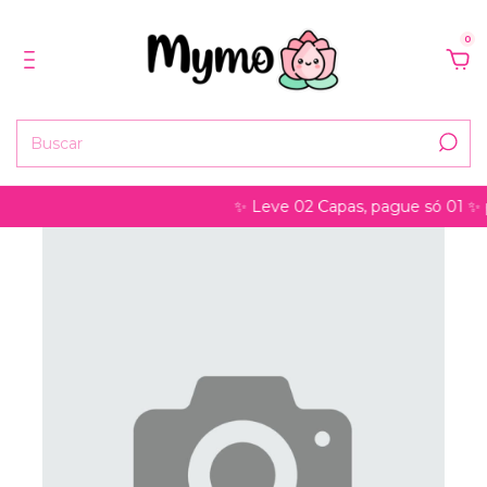
0
✨ Leve 02 Capas, pague só 01 ✨ pode s