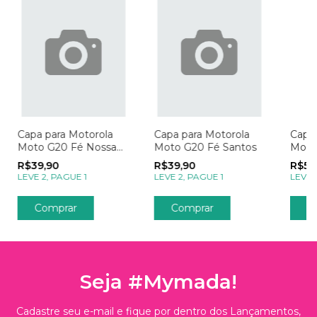
Capa para Motorola
Capa para Motorola
Capa 
Moto G20 Fé Nossa
Moto G20 Fé Santos
Moto
Senhora Transparente
Mome
R$39,90
R$39,90
R$59
LEVE 2, PAGUE 1
LEVE 2, PAGUE 1
LEVE 
Comprar
Comprar
C
Seja #Mymada!
Cadastre seu e-mail e fique por dentro dos Lançamentos,