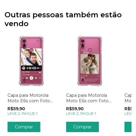
Outras pessoas também estão
vendo
Capa para Motorola
Capa para Motorola
Capa 
Moto E6s com Foto
Moto E6s com Foto
Moto
Momentos Spotify
Momentos Post no
Mome
R$59,90
R$59,90
R$59
Instagram
LEVE 2, PAGUE 1
LEVE 2, PAGUE 1
LEVE 
Comprar
Comprar
C