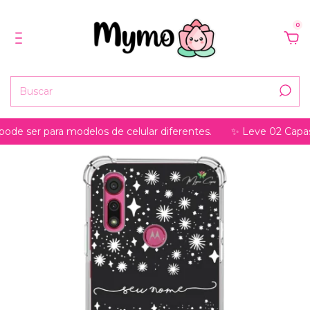
0
er para modelos de celular diferentes.
✨ Leve 02 Capas, pag