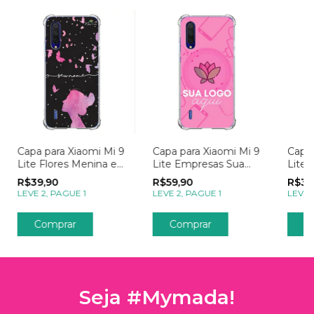
Capa para Xiaomi Mi 9
Capa para Xiaomi Mi 9
Capa 
Lite Flores Menina e
Lite Empresas Sua
Lite 
as Borboletas
Logo
Color
R$39,90
R$59,90
R$39
LEVE 2, PAGUE 1
LEVE 2, PAGUE 1
LEVE 
Comprar
Comprar
C
Seja #Mymada!