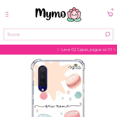
0
✨ Leve 02 Capas, pague só 01 ✨ pode s