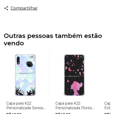
Compartilhar
Outras pessoas também estão
vendo
Capa para K22
Capa para K22
Capa
Personalizada Sereias
Personalizada Flores
Foto
Escamas Azul
Menina e as
Lemb