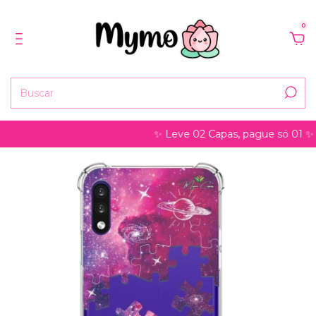
0
✨ Leve 02 Capas, pague só 01 ✨ pode s