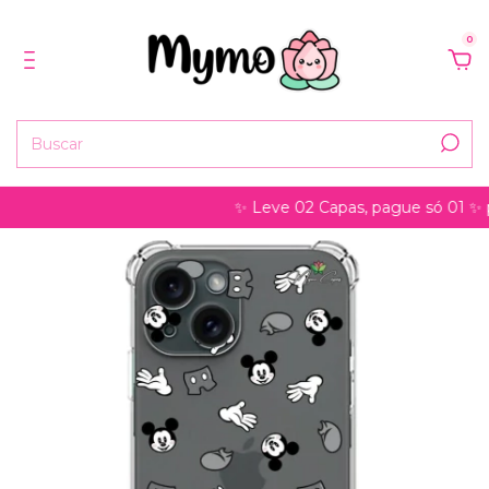
0
✨ Leve 02 Capas, pague só 01 ✨ pode s