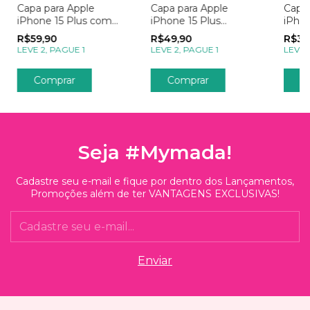
Capa para Apple
Capa para Apple
Capa 
iPhone 15 Plus com
iPhone 15 Plus
iPhon
Foto Momentos
Empresas Sua Logo
Explo
R$59,90
R$49,90
R$39
Spotify
Azul
LEVE 2, PAGUE 1
LEVE 2, PAGUE 1
LEVE 
Comprar
Comprar
C
Seja #Mymada!
Cadastre seu e-mail e fique por dentro dos Lançamentos,
Promoções além de ter VANTAGENS EXCLUSIVAS!