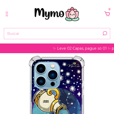
0
✨ Leve 02 Capas, pague só 01 ✨ pode se