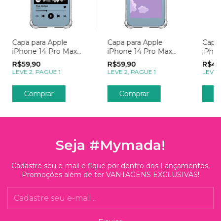
Capa para Apple
Capa para Apple
Capa 
iPhone 14 Pro Max
iPhone 14 Pro Max
iPho
com Foto Momentos
com Foto Momentos
Empr
R$59,90
R$59,90
R$49
Spotify
Lembrete
LEVE 2, PAGUE 1
LEVE 2, PAGUE 1
LEVE 
Comprar
Comprar
C
Seja #Mymada!
Cadastre seu e-mail e fique por dentro dos Lançamentos,
Promoções além de ter VANTAGENS EXCLUSIVAS!