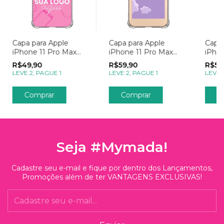
Capa para Apple
Capa para Apple
Capa 
iPhone 11 Pro Max
iPhone 11 Pro Max
iPhon
Empresas Sua Logo
com Foto Momentos
com 
R$49,90
R$59,90
R$59
Lembrete
Post
LEVE 2, PAGUE 1
LEVE 2, PAGUE 1
LEVE 
Comprar
Comprar
C
Seja #Mymada!
Cadastre seu e-mail e fique por dentro dos Lançamentos,
Promoções além de ter VANTAGENS EXCLUSIVAS!