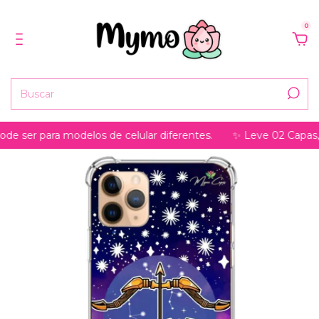
0
 para modelos de celular diferentes.
✨ Leve 02 Capas, pague