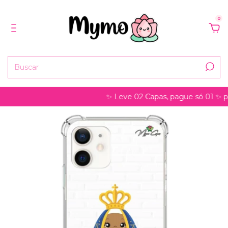
0
✨ Leve 02 Capas, pague só 01 ✨ pode se