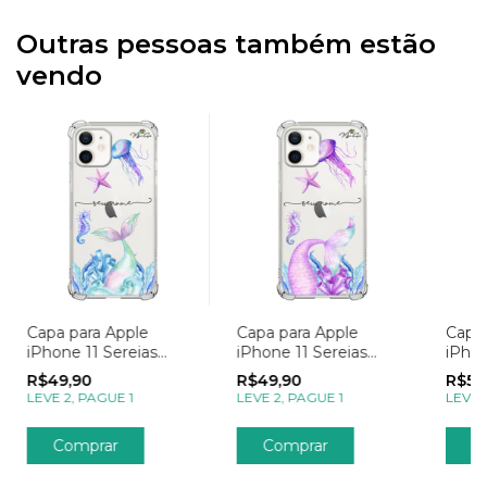
Outras pessoas também estão
vendo
Capa para Apple
Capa para Apple
Capa 
iPhone 11 Sereias
iPhone 11 Sereias
iPho
Cauda Azul
Cauda Rosa
Mome
R$49,90
R$49,90
R$59
LEVE 2, PAGUE 1
LEVE 2, PAGUE 1
LEVE 
Comprar
Comprar
C