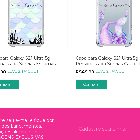
para Galaxy S21 Ultra 5g
Capa para Galaxy S21 Ultra 5g
nalizada Sereias Escamas
Personalizada Sereias Cauda
LEVE 2, PAGUE 1
LEVE 2, PAGUE 1
,90
R$49,90
re seu e-mail e fique por
o dos Lançamentos,
ções além de ter
GENS EXCLUSIVAS!