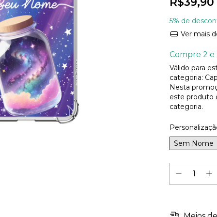
R$39,90
5% de descon
Ver mais d
Compre 2 e 
Válido para e
categoria: Cap
Nesta promoç
este produto
categoria.
Personalizaçã
Sem Nome
Meios de