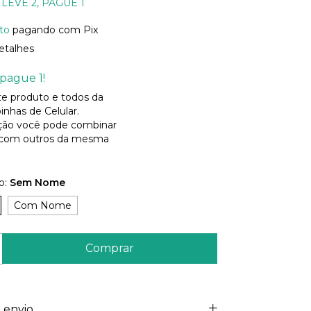
LEVE 2, PAGUE 1
to
pagando com Pix
etalhes
pague 1!
ste produto e todos da
inhas de Celular.
ão você pode combinar
 com outros da mesma
o:
Sem Nome
Com Nome
 envio