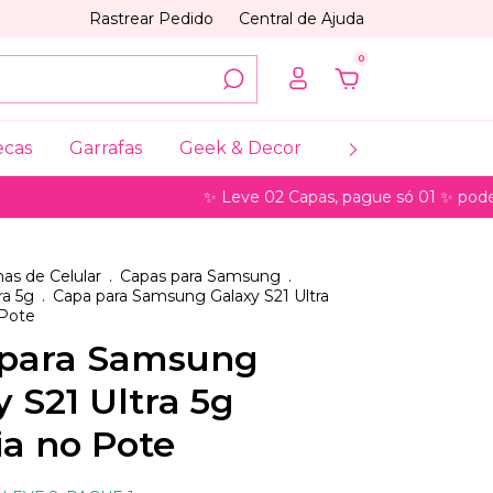
Rastrear Pedido
Central de Ajuda
0
ecas
Garrafas
Geek & Decor
Coleções
My
✨ Leve 02 Capas, pague só 01 ✨ pode ser para 
as de Celular
.
Capas para Samsung
.
ra 5g
.
Capa para Samsung Galaxy S21 Ultra
 Pote
para Samsung
y S21 Ultra 5g
ia no Pote