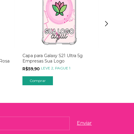
Capa para Galaxy S21 Ultra 5g
Capa para Gal
 Rosa
Empresas Sua Logo
Personalizad
LEVE 2, PAGUE 1
LEVE
R$59,90
R$49,90