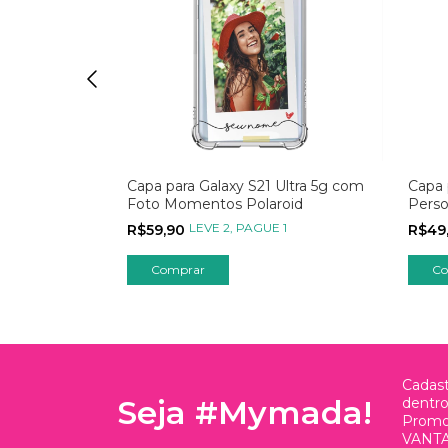
Ultra 5g com
Capa para Galaxy S21 Ultra 5g com
Capa 
brete
Foto Momentos Polaroid
Perso
Azul
1
LEVE 2, PAGUE 1
R$59,90
R$49
Cadast
Seja #Mymada!
dentr
Promo
VANTA