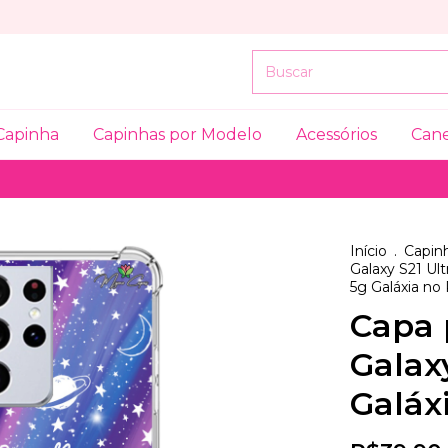
Capinha
Capinhas por Modelo
Acessórios
Can
Início
.
Capinh
Galaxy S21 Ult
5g Galáxia no
Capa 
Galax
Galáx