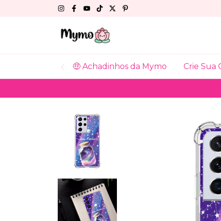
🤑 Achadinhos da Mymo
Crie Sua 