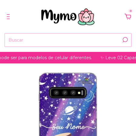
0
r para modelos de celular diferentes.
✨ Leve 02 Capas, pagu