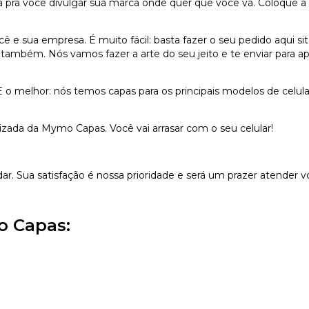
pra você divulgar sua marca onde quer que você vá. Coloque a 
ê e sua empresa. É muito fácil: basta fazer o seu pedido aqui 
também. Nós vamos fazer a arte do seu jeito e te enviar para apr
 E o melhor: nós temos capas para os principais modelos de celu
izada da Mymo Capas. Você vai arrasar com o seu celular!
dar. Sua satisfação é nossa prioridade e será um prazer atender v
o Capas: