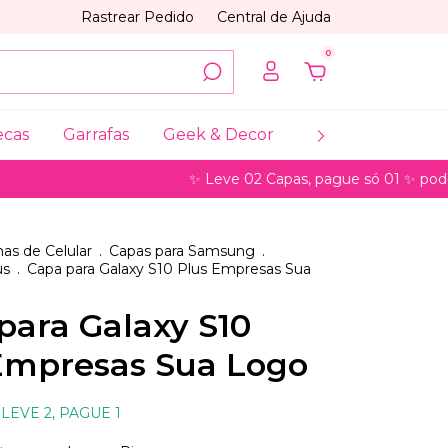
Rastrear Pedido
Central de Ajuda
0
ecas
Garrafas
Geek & Decor
Coleções
My
✨ Leve 02 Capas, pague só 01 ✨ pode ser para
as de Celular
.
Capas para Samsung
.
us
.
Capa para Galaxy S10 Plus Empresas Sua
para Galaxy S10
Empresas Sua Logo
LEVE 2, PAGUE 1