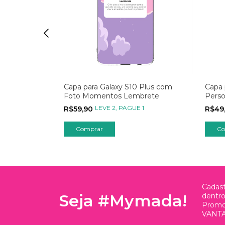
Plus
Capa para Galaxy S10 Plus com
Capa 
s Cauda Rosa
Foto Momentos Lembrete
Perso
 1
LEVE 2, PAGUE 1
R$59,90
R$49
Cadast
Seja #Mymada!
dentr
Promo
VANTA