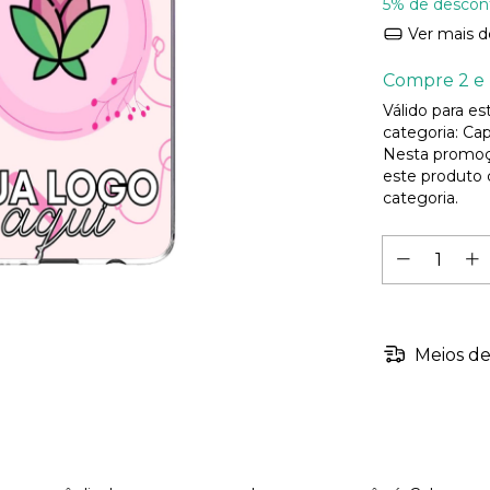
5% de descon
Ver mais d
Compre 2 e 
Válido para e
categoria: Cap
Nesta promoç
este produto
categoria.
Meios de