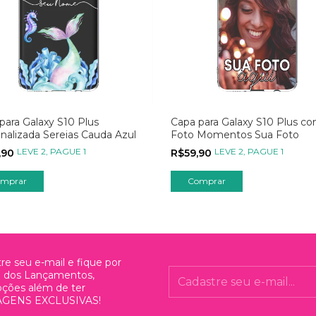
para Galaxy S10 Plus
Capa para Galaxy S10 Plus c
nalizada Sereias Cauda Azul
Foto Momentos Sua Foto
LEVE 2, PAGUE 1
LEVE 2, PAGUE 1
,90
R$59,90
re seu e-mail e fique por
o dos Lançamentos,
ções além de ter
GENS EXCLUSIVAS!