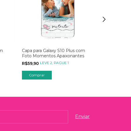
om
Capa para Galaxy S10 Plus com
Capa para Ga
Foto Momentos Apaixonantes
Personaliza
Corações com
LEVE 2, PAGUE 1
LEVE
R$59,90
R$49,90