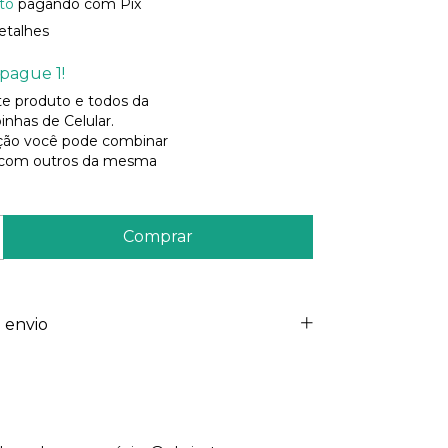
to
pagando com Pix
etalhes
pague 1!
ste produto e todos da
inhas de Celular.
ão você pode combinar
 com outros da mesma
 envio