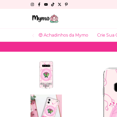
🤑 Achadinhos da Mymo
Crie Sua 