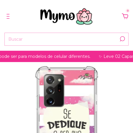
0
r para modelos de celular diferentes.
✨ Leve 02 Capas, pague