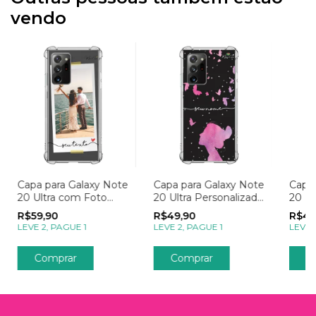
vendo
Capa para Galaxy Note
Capa para Galaxy Note
Capa 
20 Ultra com Foto
20 Ultra Personalizada
20 Ul
Momentos Polaroid
Flores Menina e as
Serei
R$59,90
R$49,90
R$49
Borboletas
LEVE 2, PAGUE 1
LEVE 2, PAGUE 1
LEVE 