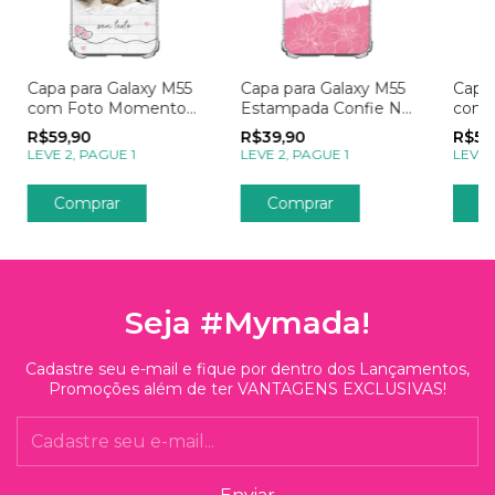
Capa para Galaxy M55
Capa para Galaxy M55
Capa 
com Foto Momentos
Estampada Confie Na
com 
Apaixonantes
Sua Jornada
Polar
R$59,90
R$39,90
R$59
LEVE 2, PAGUE 1
LEVE 2, PAGUE 1
LEVE 
Seja #Mymada!
Cadastre seu e-mail e fique por dentro dos Lançamentos,
Promoções além de ter VANTAGENS EXCLUSIVAS!