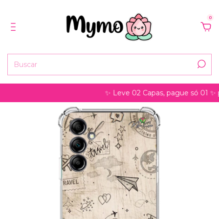
0
✨ Leve 02 Capas, pague só 01 ✨ pode s