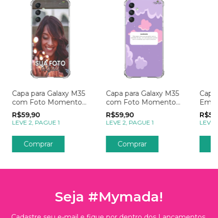
Capa para Galaxy M35
Capa para Galaxy M35
Capa 
com Foto Momentos
com Foto Momentos
Empr
Sua Foto
Lembrete
R$59,90
R$59,90
R$59
LEVE 2, PAGUE 1
LEVE 2, PAGUE 1
LEVE 
Seja #Mymada!
Cadastre seu e-mail e fique por dentro dos Lançamentos,