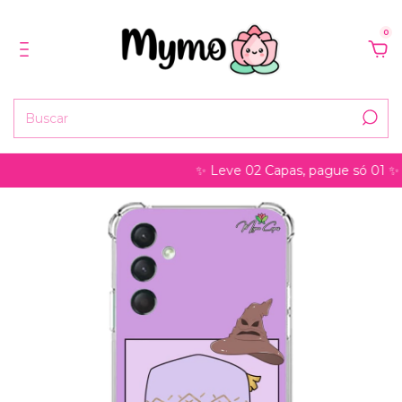
0
✨ Leve 02 Capas, pague só 01 ✨ pode s