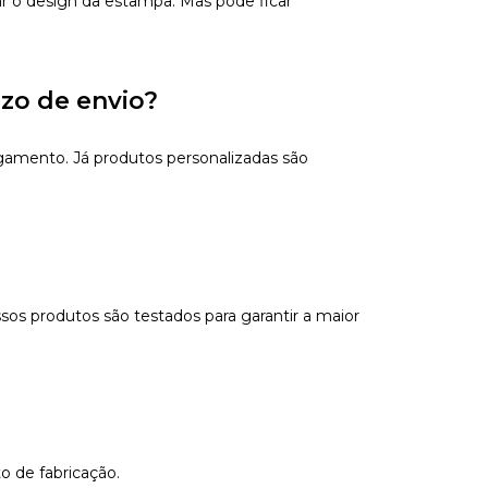
ar o design da estampa. Mas pode ficar
azo de envio?
gamento. Já produtos personalizadas são
sos produtos são testados para garantir a maior
o de fabricação.