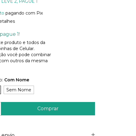
LEVE 2, PAGUE 1
to
pagando com Pix
etalhes
pague 1!
ste produto e todos da
inhas de Celular.
ão você pode combinar
 com outros da mesma
o:
Com Nome
Sem Nome
 envio