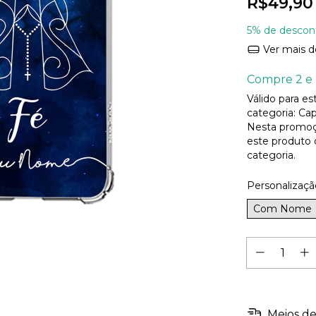
R$49,90
5% de descon
Ver mais d
Compre 2 e 
Válido para e
categoria: Cap
Nesta promoç
este produto
categoria.
Personalizaçã
Com Nome
Meios de