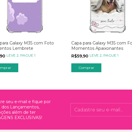
para Galaxy M35 com Foto
Capa para Galaxy M35 com F
ntos Lembrete
Momentos Apaixonantes
LEVE 2, PAGUE 1
LEVE 2, PAGUE 1
,90
R$59,90
re seu e-mail e fique por
o dos Lançamentos,
ções além de ter
GENS EXCLUSIVAS!