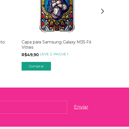
oto
Capa para Samsung Galaxy M35 Fé
Capa para G
Vitrais
Momentos S
LEVE 2, PAGUE 1
LEVE
R$49,90
R$59,90
Comprar