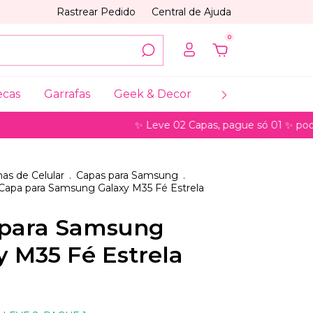
Rastrear Pedido
Central de Ajuda
0
ecas
Garrafas
Geek & Decor
Coleções
My
✨ Leve 02 Capas, pague só 01 ✨ pode ser par
as de Celular
.
Capas para Samsung
.
Capa para Samsung Galaxy M35 Fé Estrela
para Samsung
y M35 Fé Estrela