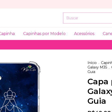
Capinha
Capinhas por Modelo
Acessórios
Can
Início
.
Capinh
Galaxy M35
.
Guia
Capa 
Galax
Guia