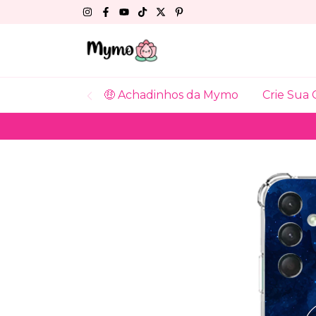
🤑 Achadinhos da Mymo
Crie Sua 