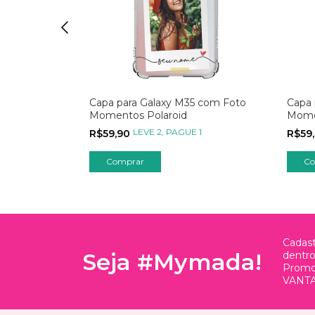
5 Estampada
Capa para Galaxy M35 com Foto
Capa 
a
Momentos Polaroid
Mome
 1
LEVE 2, PAGUE 1
R$59,90
R$59
Cadast
Seja #Mymada!
dentr
Promo
VANTA