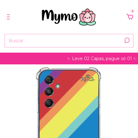
0
✨ Leve 02 Capas, pague só 01 ✨ pode s