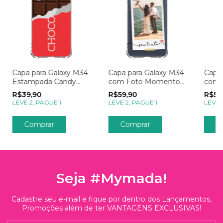
Capa para Galaxy M34
Capa para Galaxy M34
Capa 
Estampada Candy
com Foto Momentos
com 
Chocolate
Polaroid
Lemb
R$39,90
R$59,90
R$59
LEVE 2, PAGUE 1
LEVE 2, PAGUE 1
LEVE 
Seja #Mymada!
Cadastre seu e-mail e fique por dentro dos Lançamentos,
Promoções além de ter VANTAGENS EXCLUSIVAS!