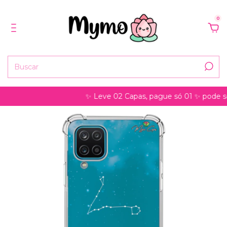
0
✨ Leve 02 Capas, pague só 01 ✨ pode ser p