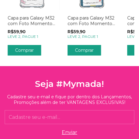
Capa para Galaxy M32
Capa para Galaxy M32
Capa 
com Foto Momentos
com Foto Momentos
com 
Apaixonantes
Polaroid
Post
R$59,90
R$59,90
R$59
LEVE 2, PAGUE 1
LEVE 2, PAGUE 1
LEVE 
Seja #Mymada!
Cadastre seu e-mail e fique por dentro dos Lançamentos,
Promoções além de ter VANTAGENS EXCLUSIVAS!