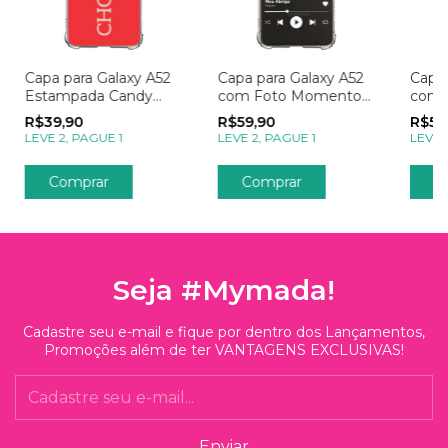
Capa para Galaxy A52
Capa para Galaxy A52
Capa 
Estampada Candy
com Foto Momentos
com 
Chocolate
Spotify
Post
R$39,90
R$59,90
R$59
LEVE 2, PAGUE 1
LEVE 2, PAGUE 1
LEVE 
Seja #Mymada!
Cadastre seu e-mail e fique por dentro dos Lançamentos,
Promoções além de ter VANTAGENS EXCLUSIVAS!