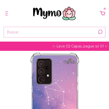
0
✨ Leve 02 Capas, pague só 01 ✨ pode s