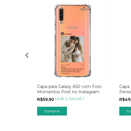
 Empresas
Capa para Galaxy A50 com Foto
Capa 
Momentos Post no Instagram
Perso
Coraç
1
LEVE 2, PAGUE 1
R$59,90
R$49