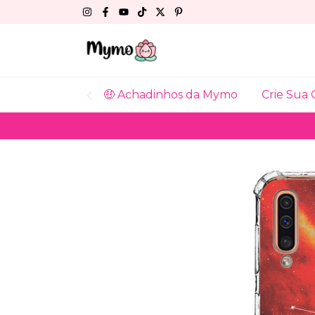
🤑 Achadinhos da Mymo
Crie Sua 