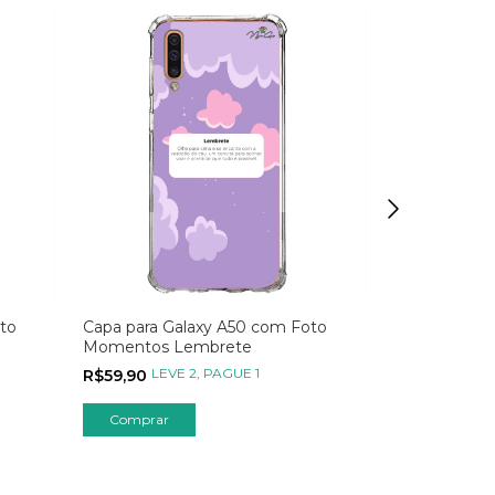
to
Capa para Galaxy A50 com Foto
Capa para Ga
Momentos Lembrete
Personalizad
Azul
LEVE 2, PAGUE 1
LEVE
R$59,90
R$49,90