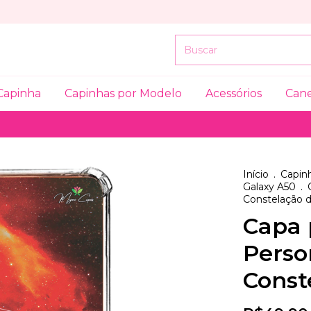
Capinha
Capinhas por Modelo
Acessórios
Can
Início
.
Capinh
Galaxy A50
.
Constelação d
Capa 
Perso
Const