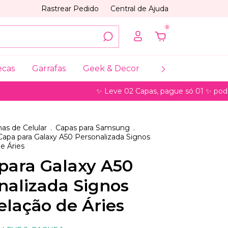
Rastrear Pedido
Central de Ajuda
0
ecas
Garrafas
Geek & Decor
Coleções
My
✨ Leve 02 Capas, pague só 01 ✨ pode ser para
as de Celular
.
Capas para Samsung
.
Capa para Galaxy A50 Personalizada Signos
e Áries
para Galaxy A50
nalizada Signos
elação de Áries