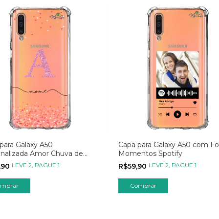
para Galaxy A50
Capa para Galaxy A50 com Fo
nalizada Amor Chuva de
Momentos Spotify
ões com Inicial Transparente
LEVE 2, PAGUE 1
LEVE 2, PAGUE 1
,90
R$59,90