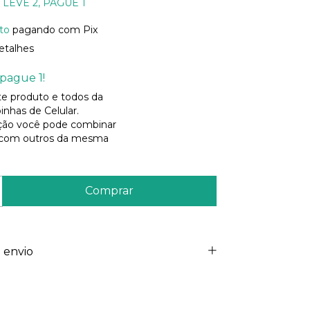
LEVE 2, PAGUE 1
to
pagando com Pix
etalhes
pague 1!
ste produto e todos da
inhas de Celular.
ão você pode combinar
 com outros da mesma
 envio