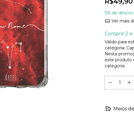
R$49,90
5% de descon
Ver mais d
Compre 2 e 
Válido para e
categoria: Cap
Nesta promoç
este produto
categoria.
Meios de