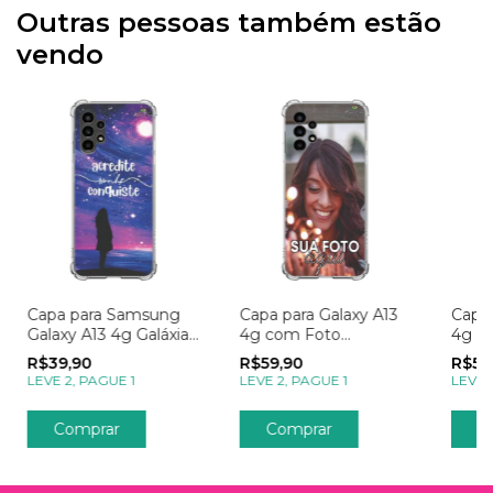
Outras pessoas também estão
vendo
Capa para Samsung
Capa para Galaxy A13
Capa 
Galaxy A13 4g Galáxia
4g com Foto
4g E
Acredite, Sonhe e
Momentos Sua Foto
Logo
R$39,90
R$59,90
R$59
Conquiste
LEVE 2, PAGUE 1
LEVE 2, PAGUE 1
LEVE 
Comprar