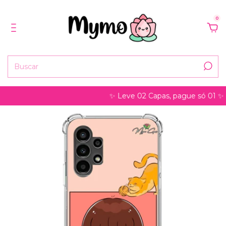
0
✨ Leve 02 Capas, pague só 01 ✨ pode s