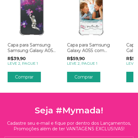
Capa para Samsung
Capa para Samsung
Capa
Samsung Galaxy A05S
Galaxy A05S com
Gala
Galáxia Explorando o
Foto Momentos
Foto
R$39,90
R$59,90
R$59
Universo Rosa
Apaixonantes
no I
LEVE 2, PAGUE 1
LEVE 2, PAGUE 1
LEVE 
Comprar
Seja #Mymada!
Cadastre seu e-mail e fique por dentro dos Lançamentos,
Promoções além de ter VANTAGENS EXCLUSIVAS!