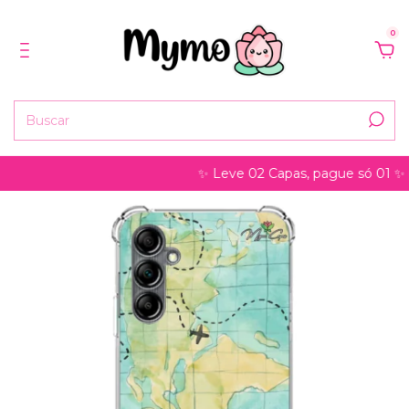
0
✨ Leve 02 Capas, pague só 01 ✨ pode s