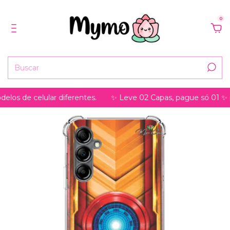
0
s de celular diferentes.
✨ Leve 02 Capas, pague só 01 ✨ pod