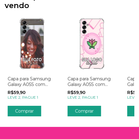
vendo
Capa para Samsung
Capa para Samsung
Capa
Galaxy A05S com
Galaxy A05S com
Gala
Foto Momentos
Logo
Foto
R$59,90
R$59,90
R$59
Apai
LEVE 2, PAGUE 1
LEVE 2, PAGUE 1
LEVE 