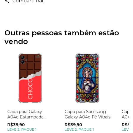
Compartilhar
Outras pessoas também estão
vendo
Capa para Galaxy
Capa para Samsung
Capa 
A04e Estampada
Galaxy A04e Fé Vitrais
A04e
Candy Chocolate
Mom
R$39,90
R$39,90
R$59
Apai
LEVE 2, PAGUE 1
LEVE 2, PAGUE 1
LEVE 