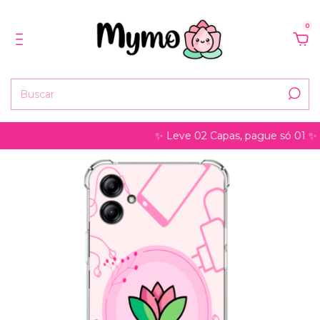
0
✨ Leve 02 Capas, pague só 01 ✨ pode s