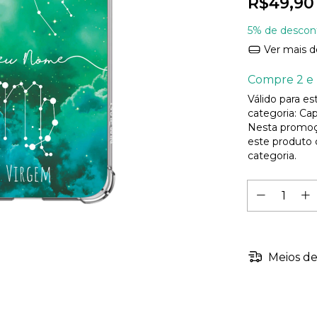
R$49,90
5% de descon
Ver mais d
Compre 2 e 
Válido para e
categoria: Cap
Nesta promoç
este produto
categoria.
Meios de