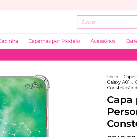
Capinha
Capinhas por Modelo
Acessórios
Can
Início
.
Capinh
Galaxy A01
.
Constelação 
Capa 
Perso
Const