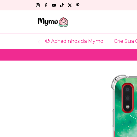
🤑 Achadinhos da Mymo
Crie Sua 