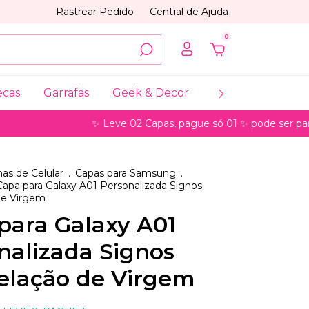
Rastrear Pedido
Central de Ajuda
0
ecas
Garrafas
Geek & Decor
Coleções
My
✨ Leve 02 Capas, pague só 01 ✨ pode ser para mode
as de Celular
.
Capas para Samsung
.
Capa para Galaxy A01 Personalizada Signos
de Virgem
para Galaxy A01
nalizada Signos
elação de Virgem