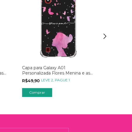
Capa para Galaxy A01
Capa para Ga
as
Personalizada Flores Menina e as
Momentos Po
Borboletas
LEVE 2, PAGUE 1
LEVE
R$49,90
R$59,90