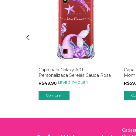
Capa para Galaxy A01
Capa 
 Cauda Azul
Personalizada Sereias Cauda Rosa
Mome
 1
LEVE 2, PAGUE 1
R$49,90
R$59
Cadast
dentr