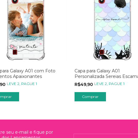
para Galaxy A01 com Foto
Capa para Galaxy A01
ntos Apaixonantes
Personalizada Sereias Escam
Azul
LEVE 2, PAGUE 1
LEVE 2, PAGUE 1
,90
R$49,90
re seu e-mail e fique por
o dos Lançamentos,