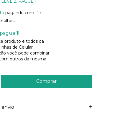
LEVE 2, PAGUE 1
to
pagando com Pix
etalhes
pague 1!
ste produto e todos da
inhas de Celular.
ão você pode combinar
 com outros da mesma
 envio