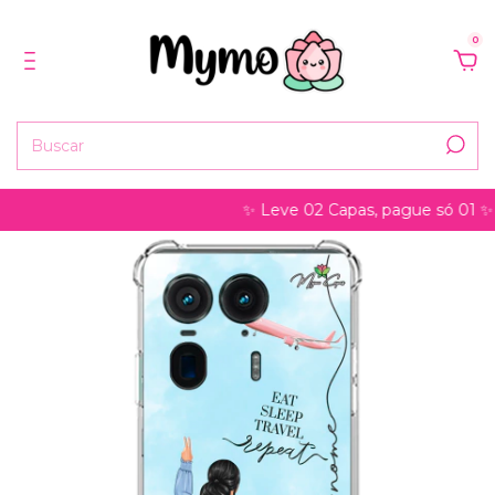
0
✨ Leve 02 Capas, pague só 01 ✨ pode 