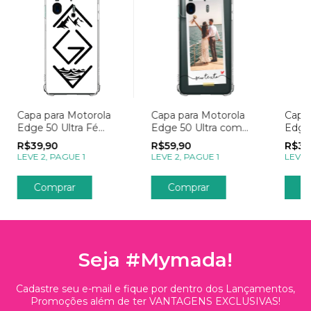
Capa para Motorola
Capa para Motorola
Capa 
Edge 50 Ultra Fé
Edge 50 Ultra com
Edge 
Deus é Maior
Foto Momentos
Vitrai
R$39,90
R$59,90
R$39
Polaroid
LEVE 2, PAGUE 1
LEVE 2, PAGUE 1
LEVE 
Comprar
Comprar
C
Seja #Mymada!
Cadastre seu e-mail e fique por dentro dos Lançamentos,
Promoções além de ter VANTAGENS EXCLUSIVAS!