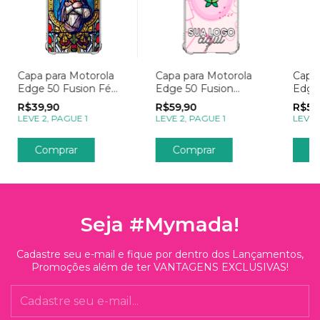
Capa para Motorola
Capa para Motorola
Capa 
Edge 50 Fusion Fé
Edge 50 Fusion
Edge
Vitrais
Empresas Sua Logo
Foto
R$39,90
R$59,90
R$59
no I
LEVE 2, PAGUE 1
LEVE 2, PAGUE 1
LEVE 
Comprar
Comprar
C
Seja #Mymada!
Cadastre seu e-mail e fique por dentro dos Lançamentos,
Promoções além de ter VANTAGENS EXCLUSIVAS!