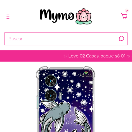
0
✨ Leve 02 Capas, pague só 01 ✨ pode s