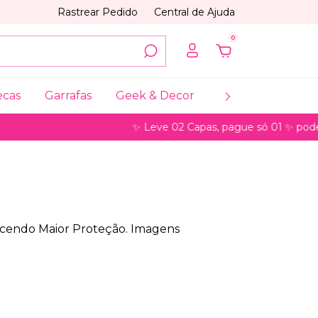
Rastrear Pedido
Central de Ajuda
0
ecas
Garrafas
Geek & Decor
Coleções
My
✨ Leve 02 Capas, pague só 01 ✨ pode ser para mo
recendo Maior Proteção. Imagens