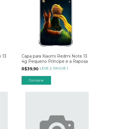
 13
Capa para Xiaomi Redmi Note 13
4g Pequeno Príncipe e a Raposa
or
LEVE 2, PAGUE 1
R$39,90
Comprar