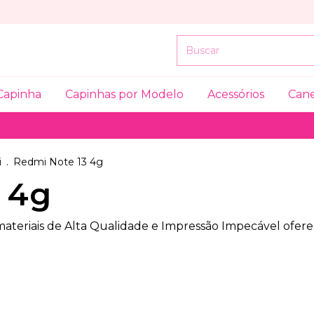
Capinha
Capinhas por Modelo
Acessórios
Can
i
.
Redmi Note 13 4g
 4g
 materiais de Alta Qualidade e Impressão Impecável ofe