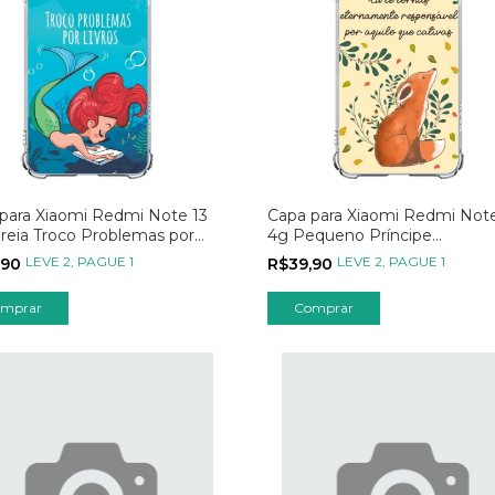
para Xiaomi Redmi Note 13
Capa para Xiaomi Redmi Note
reia Troco Problemas por
4g Pequeno Príncipe
s
Eternamente Responsável P
LEVE 2, PAGUE 1
LEVE 2, PAGUE 1
,90
R$39,90
Aquilo que Cativas
mprar
Comprar