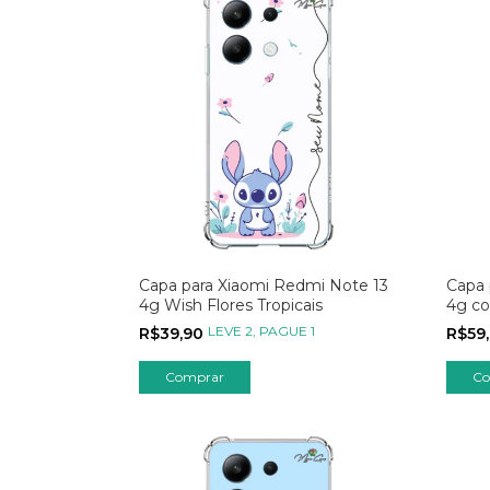
Capa para Xiaomi Redmi Note 13
Capa 
4g Wish Flores Tropicais
4g co
Sua 
LEVE 2, PAGUE 1
R$39,90
R$59
Comprar
Co