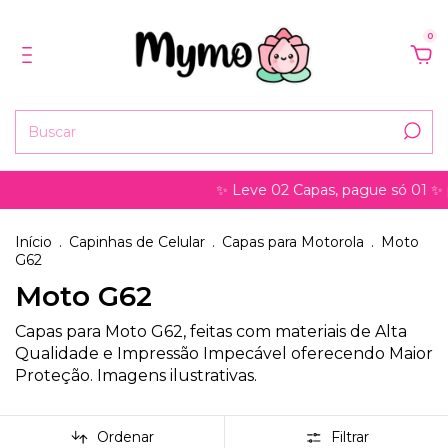
0
✨ Leve 02 Capas, pague só 01 ✨ pode se
Início
.
Capinhas de Celular
.
Capas para Motorola
.
Moto
G62
Moto G62
Capas para Moto G62, feitas com materiais de Alta
Qualidade e Impressão Impecável oferecendo Maior
Proteção. Imagens ilustrativas.
Ordenar
Filtrar