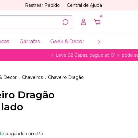
Rastrear Pedido
Central de Ajuda
0
ecas
Garrafas
Geek & Decor
Coleções
My
✨ Leve 02 Capas, pague só 01 ✨ pode ser para 
& Decor
.
Chaveiros
.
Chaveiro Dragão
iro Dragão
ulado
to
pagando com Pix