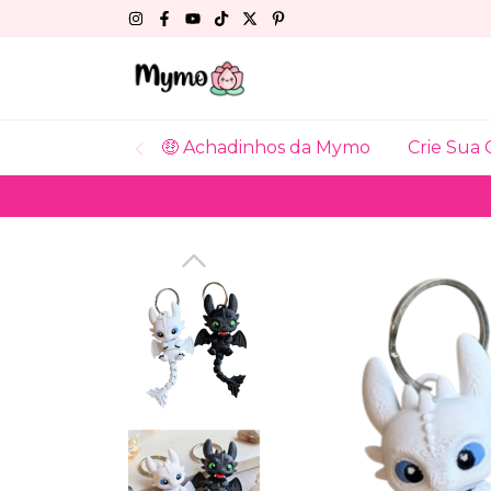
🤑 Achadinhos da Mymo
Crie Sua 