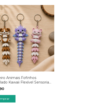
iro Animais Fofinhos
ulado Kawaii Flexível Sensorial
is
,90
mprar