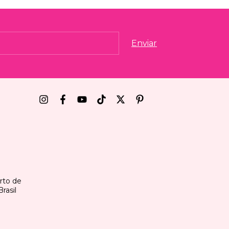
erto de
rasil