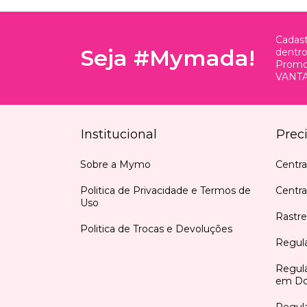
Cadast
Seja #Mymada!
dentr
Promo
VANTA
Institucional
Prec
Sobre a Mymo
Centra
Politica de Privacidade e Termos de
Centr
Uso
Rastre
Politica de Trocas e Devoluções
Regul
Regul
em Do
Regula