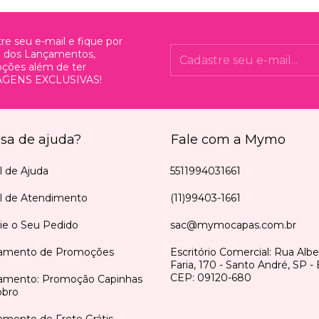
re seu e-mail e fique por
o dos Lançamentos,
ções além de ter
GENS EXCLUSIVAS!
isa de ajuda?
Fale com a Mymo
l de Ajuda
5511994031661
al de Atendimento
(11)99403-1661
ie o Seu Pedido
sac@mymocapas.com.br
amento de Promoções
Escritório Comercial: Rua Alb
Faria, 170 - Santo André, SP - B
CEP: 09120-680
amento: Promoção Capinhas
bro
mento de Frete Grátis