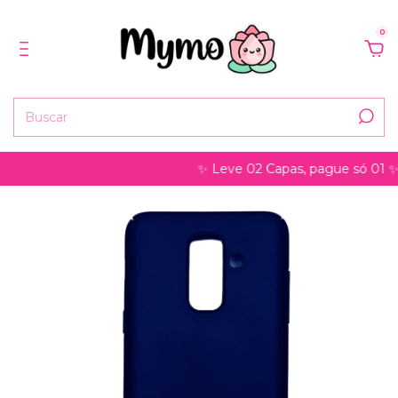
0
✨ Leve 02 Capas, pague só 01 ✨ po