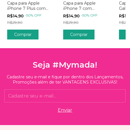
Capa para Apple
Capa para Apple
Capa
iPhone 7 Plus com
iPhone 7 com
Gala
Proteção na Câmera e
Proteção na Câmera e
Prot
-
50
%
OFF
-
50
%
OFF
R$14,90
R$14,90
R$14
Borda Colorida
Borda Colorida
Borda
R$29,90
R$29,90
R$29,
Comprar
Comprar
C
Seja #Mymada!
Cadastre seu e-mail e fique por dentro dos Lançamentos,
Promoções além de ter VANTAGENS EXCLUSIVAS!