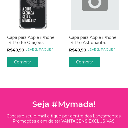
Capa para Apple iPhone
Capa para Apple iPhone
14 Pro Fé Orações
14 Pro Astronauta
Pescador de Estrelas
LEVE 2, PAGUE 1
LEVE 2, PAGUE 1
R$49,90
R$49,90
Comprar
Comprar
Seja #Mymada!
Cadastre seu e-mail e fique por dentro dos Lançamentos,
Promoções além de ter VANTAGENS EXCLUSIVAS!