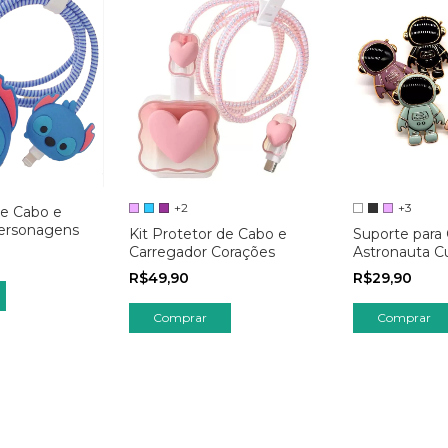
+2
+3
de Cabo e
ersonagens
Kit Protetor de Cabo e
Suporte para 
Carregador Corações
Astronauta C
Dobrável
R$49,90
R$29,90
Comprar
Comprar