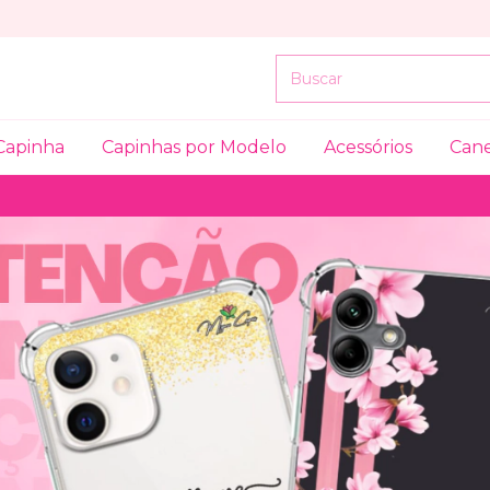
Capinha
Capinhas por Modelo
Acessórios
Can
✨