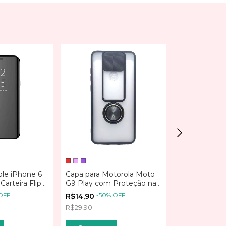
+1
+15
ple iPhone 6
Capa para Motorola Moto
Capa para Mo
 Carteira Flip
G9 Play com Proteção na
G8 Play Case
rror
Câmera e Borda Colorida
Acabamento
OFF
-
50
%
OFF
-
50
%
R$14,90
R$19,90
R$29,90
R$39,90