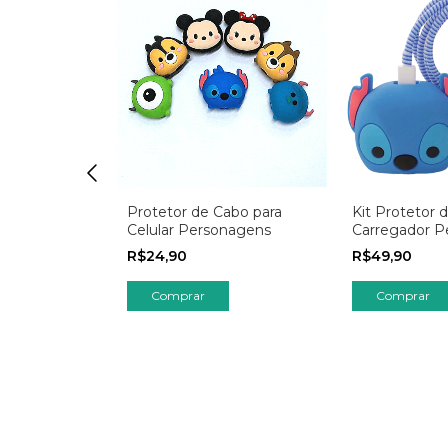
ais Fofinhos
Protetor de Cabo para
Kit Protetor 
aii Flexível
Celular Personagens
Carregador P
mais
R$24,90
R$49,90
Comprar
Comprar