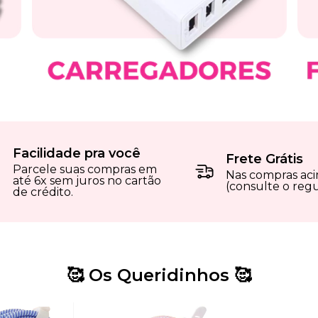
Facilidade pra você
Frete Grátis
Parcele suas compras em
Nas compras ac
até 6x sem juros no cartão
(consulte o reg
de crédito.
🥰 Os Queridinhos 🥰