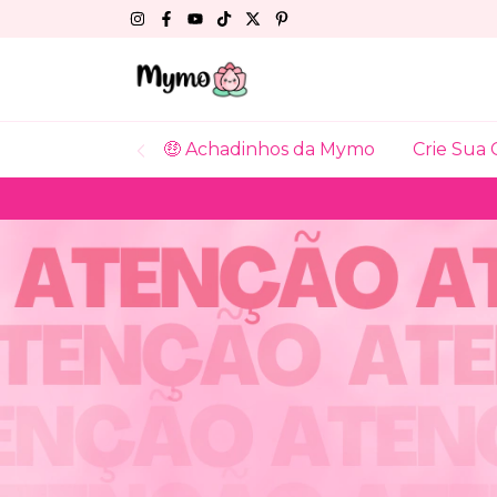
🤑 Achadinhos da Mymo
Crie Sua 