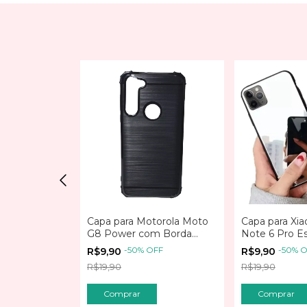
Capa para Motorola Moto
Capa para Xi
G8 Power com Borda
Note 6 Pro E
msung Galaxy
Reforçada Textura Simples
Mirror
extura
-
50
%
OFF
-
50
%
O
R$9,90
R$9,90
Preto
FF
R$19,90
R$19,90
Comprar