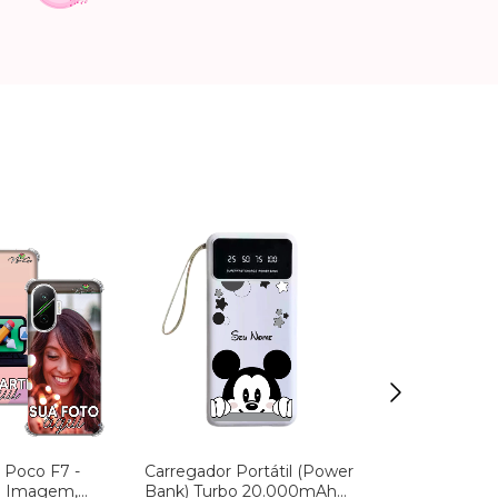
7 cores
 Poco F7 -
Carregador Portátil (Power
a Imagem,
Bank) Turbo 20.000mAh
Carregador T