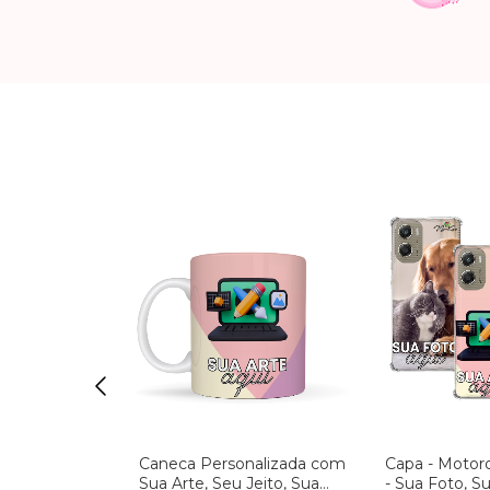
ais Fofinhos
Caneca Personalizada com
Capa - Motor
aii Flexível
Sua Arte, Seu Jeito, Sua
- Sua Foto, 