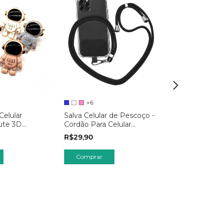
+6
+5
Celular
Salva Celular de Pescoço -
Salva Celular
ute 3D
Cordão Para Celular
Phone Strap 
Ajustável Universal
Sortidos
R$29,90
R$19,90
Premium
Comprar
Comprar