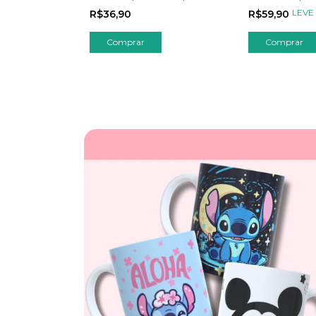
mais
Estampa
Sua Arte
LEVE 
R$36,90
R$59,90
Comprar
Comprar