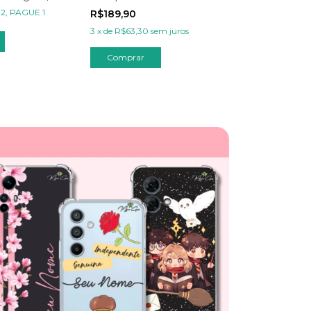
Personalizado - Wish Hello
Personalizad
 2, PAGUE 1
R$189,90
Mickey Mouse
R$49,90
3
x
de
R$63,30
sem juros
Comprar
Comprar