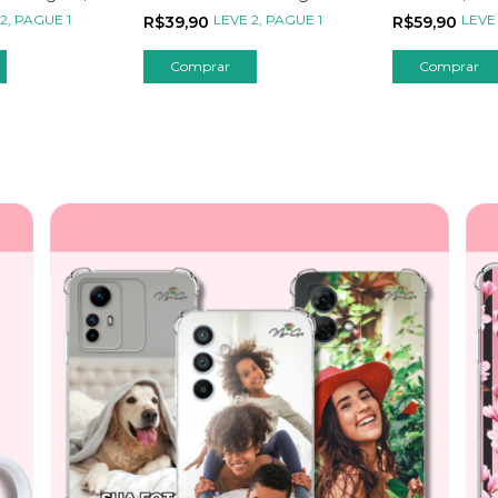
Clássicos Personalizada
Sua Arte
2, PAGUE 1
LEVE 2, PAGUE 1
LEVE
R$39,90
R$59,90
Comprar
Comprar